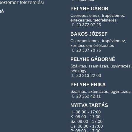
eslemez felszerelési
PELYHE GÁBOR
tó
Cserepeslemez, trapézlemez
értékesítés, tetőfelmérés
20 372 07 25
BAKOS JÓZSEF
Cserepeslemez, trapézlemez,
kerítéselem értékesítés
20 337 78 76
PELYHE GÁBORNÉ
Szállítás, számlázás, ügyintézés,
pénzügy
20 313 22 03
PELYHE ERIKA
Szállítás, számlázás, ügyintézés
20 262 42 11
NYITVA TARTÁS
H: 08:00 - 17:00
K: 08:00 - 17:00
Sz: 08:00 - 17:00
Cs: 08:00 - 17:00
P: 08:00 - 17:00