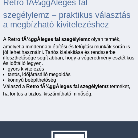
Retro fÃ¼ggÅleges fal
szegélylemz – praktikus választás
a megbízható kivitelezéshez
A
Retro fÃ¼ggÅleges fal szegélylemz
olyan termék,
amelyet a mindennapi építési és felújítási munkák során is
jól lehet használni. Tartós kialakítása és rendszerbe
illeszthetősége segít abban, hogy a végeredmény esztétikus
és időtálló legyen.
gyors kivitelezés
tartós, időjárásálló megoldás
könnyű beépíthetőség
Válaszd a
Retro fÃ¼ggÅleges fal szegélylemz
terméket,
ha fontos a biztos, kiszámítható minőség.