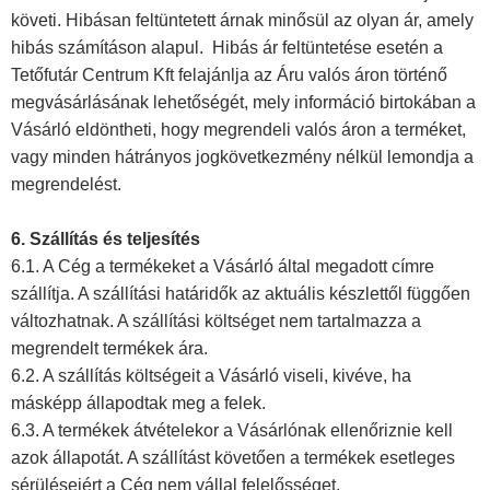
követi. Hibásan feltüntetett árnak minősül az olyan ár, amely
hibás számításon alapul. Hibás ár feltüntetése esetén a
Tetőfutár Centrum Kft felajánlja az Áru valós áron történő
megvásárlásának lehetőségét, mely információ birtokában a
Vásárló eldöntheti, hogy megrendeli valós áron a terméket,
vagy minden hátrányos jogkövetkezmény nélkül lemondja a
megrendelést.
6. Szállítás és teljesítés
6.1. A Cég a termékeket a Vásárló által megadott címre
szállítja. A szállítási határidők az aktuális készlettől függően
változhatnak. A szállítási költséget nem tartalmazza a
megrendelt termékek ára.
6.2. A szállítás költségeit a Vásárló viseli, kivéve, ha
másképp állapodtak meg a felek.
6.3. A termékek átvételekor a Vásárlónak ellenőriznie kell
azok állapotát. A szállítást követően a termékek esetleges
sérüléseiért a Cég nem vállal felelősséget.