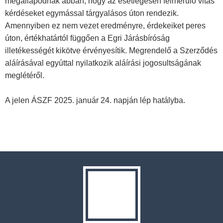
megállapodnak abban, hogy az esetlegesen felmerülő vitás
kérdéseket egymással tárgyalásos úton rendezik.
Amennyiben ez nem vezet eredményre, érdekeiket peres
úton, értékhatártól függően a Egri Járásbíróság
illetékességét kikötve érvényesítik. Megrendelő a Szerződés
aláírásával egyúttal nyilatkozik aláírási jogosultságának
meglétéről.
A jelen ÁSZF 2025. január 24. napján lép hatályba.