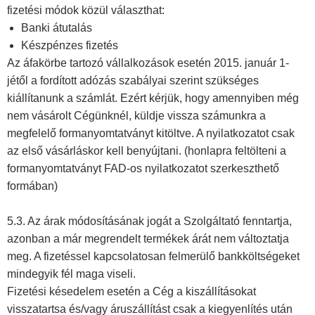
fizetési módok közül választhat:
Banki átutalás
Készpénzes fizetés
Az áfakörbe tartozó vállalkozások esetén 2015. január 1-
jétől a fordított adózás szabályai szerint szükséges
kiállítanunk a számlát. Ezért kérjük, hogy amennyiben még
nem vásárolt Cégünknél, küldje vissza számunkra a
megfelelő formanyomtatványt kitöltve. A nyilatkozatot csak
az első vásárláskor kell benyújtani. (honlapra feltölteni a
formanyomtatványt FAD-os nyilatkozatot szerkeszthető
formában)
5.3. Az árak módosításának jogát a Szolgáltató fenntartja,
azonban a már megrendelt termékek árát nem változtatja
meg. A fizetéssel kapcsolatosan felmerülő bankköltségeket
mindegyik fél maga viseli.
Fizetési késedelem esetén a Cég a kiszállításokat
visszatartsa és/vagy áruszállítást csak a kiegyenlítés után