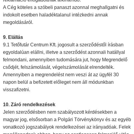
A Cég köteles a szóbeli panaszt azonnal meghallgatni és
indokolt esetben haladéktalanul intézkedni annak
megoldásáról.
9. Elállás
9.1 Tetőfutár Centrum Kft. jogosult a szerződéstől írásban
egyoldalúan elállni, illetve a szerződést azonnali hatállyal
felmondani, amennyiben tudomására jut, hogy Megrendelő
csődjét, felszámolását, végelszámolását elrendelték.
Amennyiben a megrendelést nem veszi át az ügyfél 30
napon belül a befizetett előleget nem áll módunkban
visszafizetni.
10. Záró rendelkezések
Jelen szerződésben nem szabályozott kérdésekben a
magyar jog, elsősorban a Polgári Törvénykönyv és az egyéb
vonatkozó jogszabályok rendelkezései az irányadóak. Felek