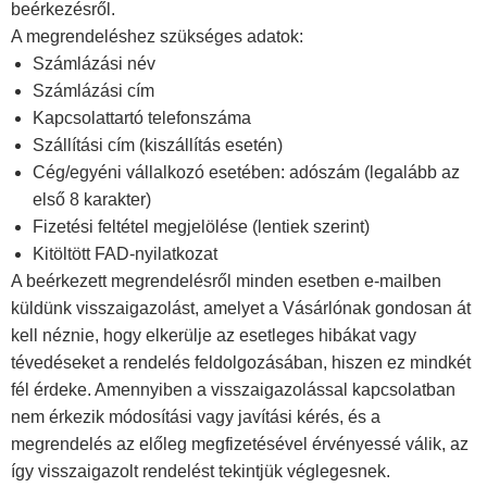
beérkezésről.
A megrendeléshez szükséges adatok:
Számlázási név
Számlázási cím
Kapcsolattartó telefonszáma
Szállítási cím (kiszállítás esetén)
Cég/egyéni vállalkozó esetében: adószám (legalább az
első 8 karakter)
Fizetési feltétel megjelölése (lentiek szerint)
Kitöltött FAD-nyilatkozat
A beérkezett megrendelésről minden esetben e-mailben
küldünk visszaigazolást, amelyet a Vásárlónak gondosan át
kell néznie, hogy elkerülje az esetleges hibákat vagy
tévedéseket a rendelés feldolgozásában, hiszen ez mindkét
fél érdeke. Amennyiben a visszaigazolással kapcsolatban
nem érkezik módosítási vagy javítási kérés, és a
megrendelés az előleg megfizetésével érvényessé válik, az
így visszaigazolt rendelést tekintjük véglegesnek.