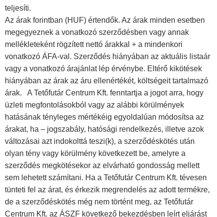
teljesíti.
Az árak forintban (HUF) értendők. Az árak minden esetben
megegyeznek a vonatkozó szerződésben vagy annak
mellékleteként rögzített nettó árakkal + a mindenkori
vonatkozó ÁFA-val. Szerződés hiányában az aktuális listaár
vagy a vonatkozó árajánlat lép érvénybe. Eltérő kikötések
hiányában az árak az áru ellenértékét, költségeit tartalmazó
árak. A Tetőfutár Centrum Kft. fenntartja a jogot arra, hogy
üzleti megfontolásokból vagy az alábbi körülmények
hatásának tényleges mértékéig egyoldalúan módosítsa az
árakat, ha – jogszabály, hatósági rendelkezés, illetve azok
változásai azt indokolttá teszi(k), a szerződéskötés után
olyan tény vagy körülmény következett be, amelyre a
szerződés megkötésekor az elvárható gondosság mellett
sem lehetett számítani. Ha a Tetőfutár Centrum Kft. tévesen
tünteti fel az árat, és érkezik megrendelés az adott termékre,
de a szerződéskötés még nem történt meg, az Tetőfutár
Centrum Kft. az ÁSZF következő bekezdésben leírt eljárást