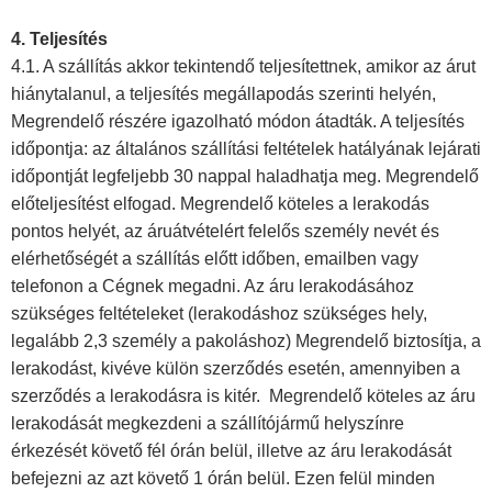
4. Teljesítés
4.1. A szállítás akkor tekintendő teljesítettnek, amikor az árut
hiánytalanul, a teljesítés megállapodás szerinti helyén,
Megrendelő részére igazolható módon átadták. A teljesítés
időpontja: az általános szállítási feltételek hatályának lejárati
időpontját legfeljebb 30 nappal haladhatja meg. Megrendelő
előteljesítést elfogad. Megrendelő köteles a lerakodás
pontos helyét, az áruátvételért felelős személy nevét és
elérhetőségét a szállítás előtt időben, emailben vagy
telefonon a Cégnek megadni. Az áru lerakodásához
szükséges feltételeket (lerakodáshoz szükséges hely,
legalább 2,3 személy a pakoláshoz) Megrendelő biztosítja, a
lerakodást, kivéve külön szerződés esetén, amennyiben a
szerződés a lerakodásra is kitér. Megrendelő köteles az áru
lerakodását megkezdeni a szállítójármű helyszínre
érkezését követő fél órán belül, illetve az áru lerakodását
befejezni az azt követő 1 órán belül. Ezen felül minden