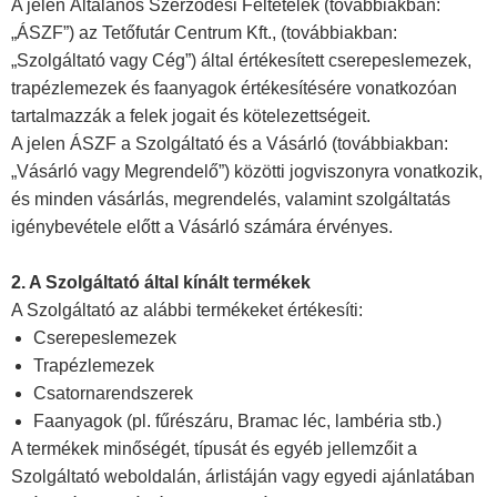
A jelen Általános Szerződési Feltételek (továbbiakban:
„ÁSZF”) az Tetőfutár Centrum Kft., (továbbiakban:
„Szolgáltató vagy Cég”) által értékesített cserepeslemezek,
trapézlemezek és faanyagok értékesítésére vonatkozóan
tartalmazzák a felek jogait és kötelezettségeit.
A jelen ÁSZF a Szolgáltató és a Vásárló (továbbiakban:
„Vásárló vagy Megrendelő”) közötti jogviszonyra vonatkozik,
és minden vásárlás, megrendelés, valamint szolgáltatás
igénybevétele előtt a Vásárló számára érvényes.
2. A Szolgáltató által kínált termékek
A Szolgáltató az alábbi termékeket értékesíti:
Cserepeslemezek
Trapézlemezek
Csatornarendszerek
Faanyagok (pl. fűrészáru, Bramac léc, lambéria stb.)
A termékek minőségét, típusát és egyéb jellemzőit a
Szolgáltató weboldalán, árlistáján vagy egyedi ajánlatában