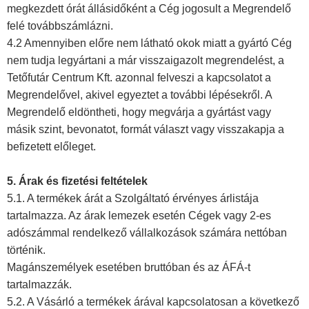
megkezdett órát állásidőként a Cég jogosult a Megrendelő
felé továbbszámlázni.
4.2 Amennyiben előre nem látható okok miatt a gyártó Cég
nem tudja legyártani a már visszaigazolt megrendelést, a
Tetőfutár Centrum Kft. azonnal felveszi a kapcsolatot a
Megrendelővel, akivel egyeztet a további lépésekről. A
Megrendelő eldöntheti, hogy megvárja a gyártást vagy
másik szint, bevonatot, formát választ vagy visszakapja a
befizetett előleget.
5. Árak és fizetési feltételek
5.1. A termékek árát a Szolgáltató érvényes árlistája
tartalmazza. Az árak lemezek esetén Cégek vagy 2-es
adószámmal rendelkező vállalkozások számára nettóban
történik.
Magánszemélyek esetében bruttóban és az ÁFÁ-t
tartalmazzák.
5.2. A Vásárló a termékek árával kapcsolatosan a következő