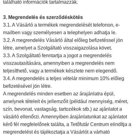
található információk tartalmazzák.
3. Megrendelés és szerződéskötés
3.1. A Vásárló a termékek megrendelését telefonon, e-
mailben vagy személyesen a telephelyen adhatja le.
3.2. A megrendelés Vásárló által előleg befizetéssel jön
létre, amelyet a Szolgáltató visszaigazolása követ.
3.3. A Szolgáltató fenntartja a jogot a megrendelés
visszautasítására, amennyiben a megrendelés nem
teljesíthető, vagy a termékek készlete nem elegendő.
3.4. A megrendelés a teljes vételár minimum 10% előleg
befizetésével jön létre.
A megrendelés minden esetben az árajánlatra épül,
amelynek tételeit és jellemzőit (például mennyiség, méret,
szín, bevonat, vastagság, tartozékok stb.) az ajánlatot a
vásárló ellenőrzi. Amennyiben árajánlatunkat az ajánlatot
kérő fél megfelelőnek találta, a Tetőfutár Centrum elindítja a
megrendelést és tájékoztatja a Vásárlót a várható