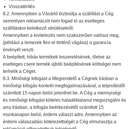
Visszatérítés
8.2. Amennyiben a Vásárló biztosítja a szállítást a Cég
semmilyen reklamációt nem fogad el az esetleges
szállításkor keletkező sérülésekről.
Amennyiben a kivitelezés nem szakszerűen valósul meg,
(például a lemezek flex-el történő vágása) a garancia
érvényét veszti.
A beépített, hibás termékek leszerelésének, illetve az
esetleges csere termék újbóli beépítésének költségei nem
terhelik a Céget.
8.3. Minőségi kifogást a Megrendelő a Cégnek írásban a
minőségi kifogás konkrét megfogalmazásával, a teljesítéstől
számított 15 napon belül jelenthet be. A Cég a mennyiségi
és minőségi kifogást köteles haladéktalanul megvizsgálni és
arra írásban, a kifogás beérkezésétől számított 15
munkanapon belül, érdemi választ adni. Amennyiben az
érdemi válaszadási kötelezettségét a Cég elmulasztja a
reklamáció elfogadottnak tekintendő.