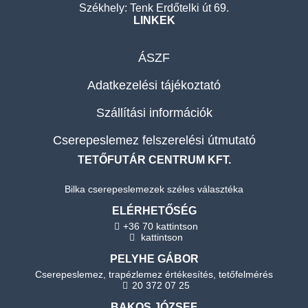
Székhely: Tenk Erdőtelki út 69.
LINKEK
ÁSZF
Adatkezelési tájékoztató
Szállítási információk
Cserepeslemez felszerelési útmutató
TETŐFUTÁR CENTRUM KFT.
Bilka cserepeslemezek széles választéka
ELÉRHETŐSÉG
+36 70 kattintson
kattintson
PELYHE GÁBOR
Cserepeslemez, trapézlemez értékesítés, tetőfelmérés
20 372 07 25
BAKOS JÓZSEF