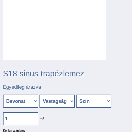
S18 sinus trapézlemez
Egyedileg árazva
m²
Kérjen ajánlatot!