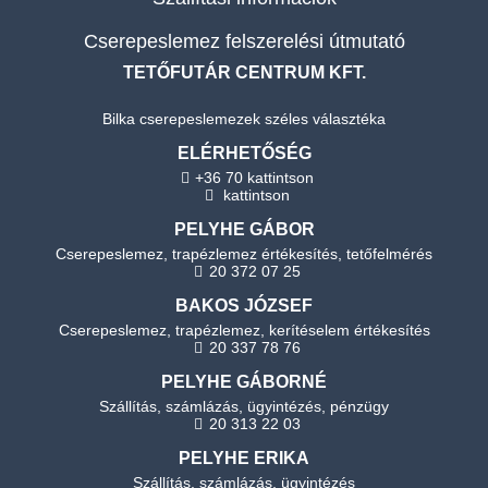
Cserepeslemez felszerelési útmutató
TETŐFUTÁR CENTRUM KFT.
Bilka cserepeslemezek széles választéka
ELÉRHETŐSÉG
+36 70 kattintson
kattintson
PELYHE GÁBOR
Cserepeslemez, trapézlemez értékesítés, tetőfelmérés
20 372 07 25
BAKOS JÓZSEF
Cserepeslemez, trapézlemez, kerítéselem értékesítés
20 337 78 76
PELYHE GÁBORNÉ
Szállítás, számlázás, ügyintézés, pénzügy
20 313 22 03
PELYHE ERIKA
Szállítás, számlázás, ügyintézés