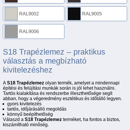
RAL9002
RAL9005
RAL9006
S18 Trapézlemez – praktikus
választás a megbízható
kivitelezéshez
A
S18 Trapézlemez
olyan termék, amelyet a mindennapi
építési és felújítási munkák során is jól lehet használni.
Tartós kialakítása és rendszerbe illeszthetősége segít
abban, hogy a végeredmény esztétikus és időtálló legyen.
gyors kivitelezés
tartós, időjárásálló megoldás
könnyű beépíthetőség
Válaszd a
S18 Trapézlemez
terméket, ha fontos a biztos,
kiszámítható minőség.