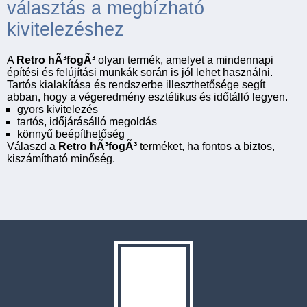
választás a megbízható
kivitelezéshez
A
Retro hÃ³fogÃ³
olyan termék, amelyet a mindennapi
építési és felújítási munkák során is jól lehet használni.
Tartós kialakítása és rendszerbe illeszthetősége segít
abban, hogy a végeredmény esztétikus és időtálló legyen.
gyors kivitelezés
tartós, időjárásálló megoldás
könnyű beépíthetőség
Válaszd a
Retro hÃ³fogÃ³
terméket, ha fontos a biztos,
kiszámítható minőség.