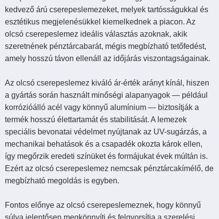
kedvező árú cserepeslemezeket, melyek tartósságukkal és
esztétikus megjelenésükkel kiemelkednek a piacon. Az
olcsó cserepeslemez ideális választás azoknak, akik
szeretnének pénztárcabarát, mégis megbízható tetőfedést,
amely hosszú távon ellenáll az időjárás viszontagságainak.
Az olcsó cserepeslemez kiváló ár-érték arányt kínál, hiszen
a gyártás során használt minőségi alapanyagok — például
korrózióálló acél vagy könnyű alumínium — biztosítják a
termék hosszú élettartamát és stabilitását. A lemezek
speciális bevonatai védelmet nyújtanak az UV-sugárzás, a
mechanikai behatások és a csapadék okozta károk ellen,
így megőrzik eredeti színüket és formájukat évek múltán is.
Ezért az olcsó cserepeslemez nemcsak pénztárcakímélő, de
megbízható megoldás is egyben.
Fontos előnye az olcsó cserepeslemeznek, hogy könnyű
súlya jelentősen megkönnyíti és felgyorsítja a szerelési