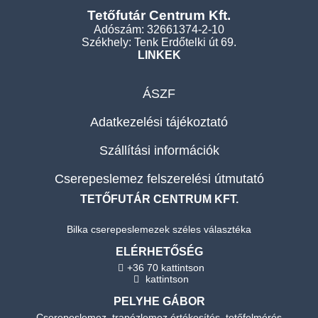
Tetőfutár Centrum Kft.
Adószám: 32661374-2-10
Székhely: Tenk Erdőtelki út 69.
LINKEK
ÁSZF
Adatkezelési tájékoztató
Szállítási információk
Cserepeslemez felszerelési útmutató
TETŐFUTÁR CENTRUM KFT.
Bilka cserepeslemezek széles választéka
ELÉRHETŐSÉG
+36 70 kattintson
kattintson
PELYHE GÁBOR
Cserepeslemez, trapézlemez értékesítés, tetőfelmérés