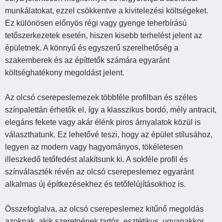
munkálatokat, ezzel csökkentve a kivitelezési költségeket.
Ez különösen előnyös régi vagy gyenge teherbírású
tetőszerkezetek esetén, hiszen kisebb terhelést jelent az
épületnek. A könnyű és egyszerű szerelhetőség a
szakemberek és az építtetők számára egyaránt
költséghatékony megoldást jelent.
Az olcsó cserepeslemezek többféle profilban és széles
színpalettán érhetők el, így a klasszikus bordó, mély antracit,
elegáns fekete vagy akár élénk piros árnyalatok közül is
választhatunk. Ez lehetővé teszi, hogy az épület stílusához,
legyen az modern vagy hagyományos, tökéletesen
illeszkedő tetőfedést alakítsunk ki. A sokféle profil és
színválaszték révén az olcsó cserepeslemez egyaránt
alkalmas új építkezésekhez és tetőfelújításokhoz is.
Összefoglalva, az olcsó cserepeslemez kitűnő megoldás
azoknak, akik szeretnének tartós, esztétikus, ugyanakkor