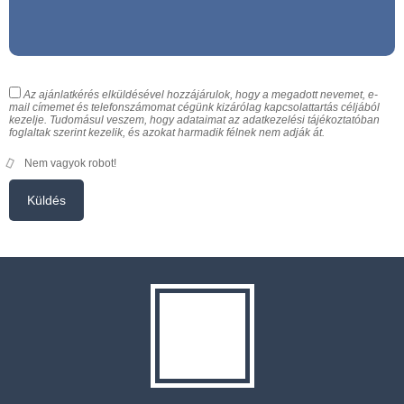
Az ajánlatkérés elküldésével hozzájárulok, hogy a megadott nevemet, e-
mail címemet és telefonszámomat cégünk kizárólag kapcsolattartás céljából
kezelje. Tudomásul veszem, hogy adataimat az adatkezelési tájékoztatóban
foglaltak szerint kezelik, és azokat harmadik félnek nem adják át.
Nem vagyok robot!
Küldés