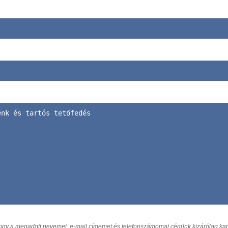
hogy a megadott nevemet, e-mail címemet és telefonszámomat cégünk kizárólag kapc