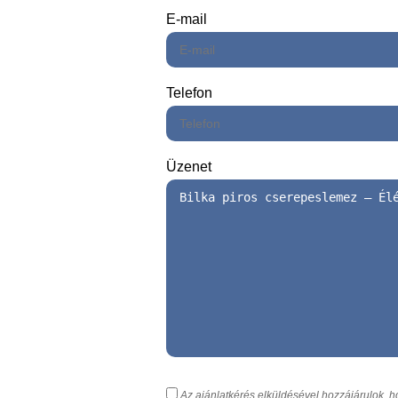
E-mail
Telefon
Üzenet
Az ajánlatkérés elküldésével hozzájárulok, 