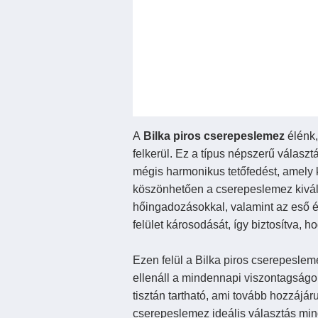
A
Bilka piros cserepeslemez
élénk
felkerül. Ez a típus népszerű válas
mégis harmonikus tetőfedést, amely k
köszönhetően a cserepeslemez kiváló
hőingadozásokkal, valamint az eső é
felület károsodását, így biztosítva, 
Ezen felül a Bilka piros cserepeslem
ellenáll a mindennapi viszontagságo
tisztán tartható, ami tovább hozzájár
cserepeslemez ideális választás min