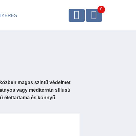
TKÉRÉS
miközben magas szintű védelmet
mányos vagy mediterrán stílusú
zú élettartama és könnyű