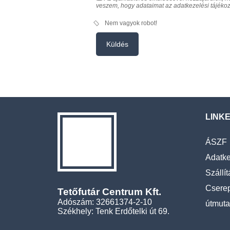
veszem, hogy adataimat az adatkezelési tájékozt
Nem vagyok robot!
Küldés
LINK
ÁSZF
Adatke
Szállít
Cserep
Tetőfutár Centrum Kft.
Adószám: 32661374-2-10
útmuta
Székhely: Tenk Erdőtelki út 69.