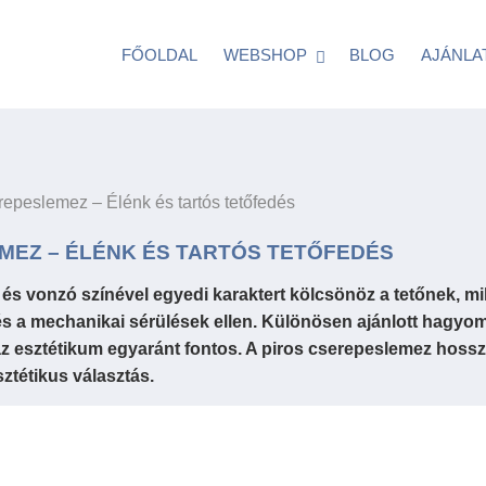
FŐOLDAL
WEBSHOP
BLOG
AJÁNLA
erepeslemez – Élénk és tartós tetőfedés
MEZ – ÉLÉNK ÉS TARTÓS TETŐFEDÉS
 és vonzó színével egyedi karaktert kölcsönöz a tetőnek, 
 és a mechanikai sérülések ellen. Különösen ajánlott hagyo
az esztétikum egyaránt fontos. A piros cserepeslemez hoss
ztétikus választás.