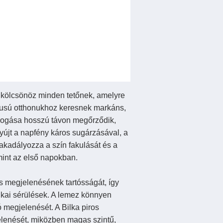
t kölcsönöz minden tetőnek, amelyre
ílusú otthonukhoz keresnek markáns,
agyogása hosszú távon megőrződik,
újt a napfény káros sugárzásával, a
kadályozza a szín fakulását és a
 mint az első napokban.
és megjelenésének tartósságát, így
ikai sérülések. A lemez könnyen
ó megjelenését. A Bilka piros
elenését, miközben magas szintű,