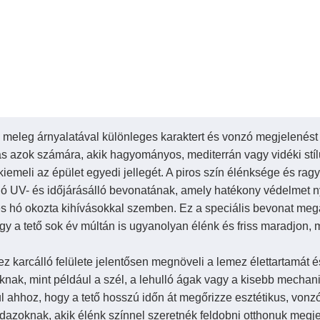
, meleg árnyalatával különleges karaktert és vonzó megjelenés
ztás azok számára, akik hagyományos, mediterrán vagy vidéki st
iemeli az épület egyedi jellegét. A piros szín élénksége és r
 UV- és időjárásálló bevonatának, amely hatékony védelmet ny
s hó okozta kihívásokkal szemben. Ez a speciális bevonat mega
hogy a tető sok év múltán is ugyanolyan élénk és friss maradjon,
ez karcálló felülete jelentősen megnöveli a lemez élettartamát 
knak, mint például a szél, a lehulló ágak vagy a kisebb mechan
ul ahhoz, hogy a tető hosszú időn át megőrizze esztétikus, vonz
dazoknak, akik élénk színnel szeretnék feldobni otthonuk megj