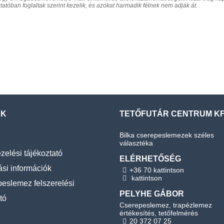
atóban foglaltak szerint kezelik, és azokat harmadik félnek nem adják át.
EK
TETŐFUTÁR CENTRUM KF
Bilka cserepeslemezek széles
választéka
zelési tájékoztató
ELÉRHETŐSÉG
ási információk
+36 70 kattintson
kattintson
eslemez felszerelési
PELYHE GÁBOR
tó
Cserepeslemez, trapézlemez
értékesítés, tetőfelmérés
20 372 07 25