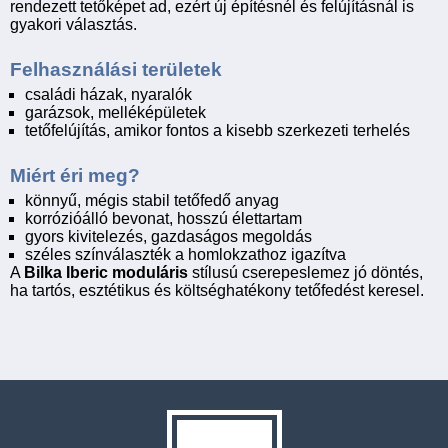
rendezett tetőképet ad, ezért új építésnél és felújításnál is
gyakori választás.
Felhasználási területek
családi házak, nyaralók
garázsok, melléképületek
tetőfelújítás, amikor fontos a kisebb szerkezeti terhelés
Miért éri meg?
könnyű, mégis stabil tetőfedő anyag
korrózióálló bevonat, hosszú élettartam
gyors kivitelezés, gazdaságos megoldás
széles színválaszték a homlokzathoz igazítva
A
Bilka Iberic moduláris
stílusú cserepeslemez jó döntés,
ha tartós, esztétikus és költséghatékony tetőfedést keresel.