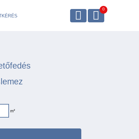
TKÉRÉS
etőfedés
slemez
m²