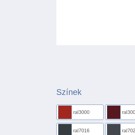
Színek
ral3000
ral30
ral7016
ral70