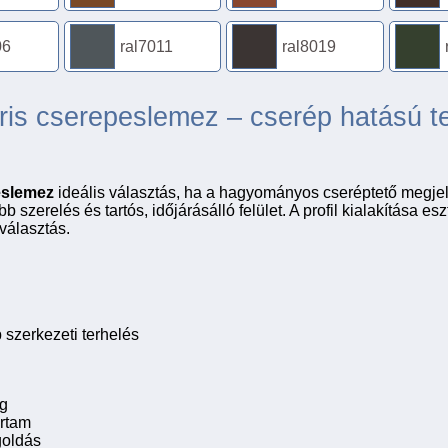
06
ral7011
ral8019
áris cserepeslemez – cserép hatású 
eslemez
ideális választás, ha a hagyományos cseréptető megje
 szerelés és tartós, időjárásálló felület. A profil kialakítása esz
 választás.
b szerkezeti terhelés
ag
artam
goldás