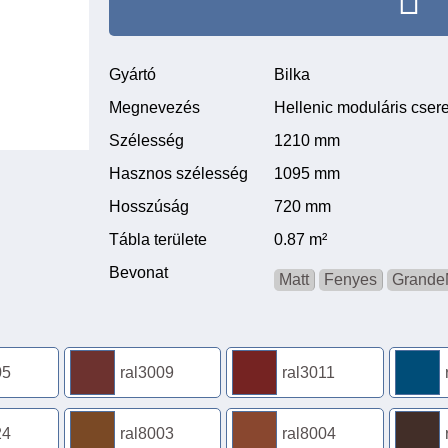
Gyártó
Bilka
Megnevezés
Hellenic moduláris cse
Szélesség
1210 mm
Hasznos szélesség
1095 mm
Hosszúság
720 mm
Tábla területe
0.87 m²
Bevonat
Matt
Fenyes
Grande
05
ral3009
ral3011
24
ral8003
ral8004