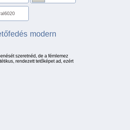
ral6020
tetőfedés modern
lenését szeretnéd, de a fémlemez
tétikus, rendezett tetőképet ad, ezért