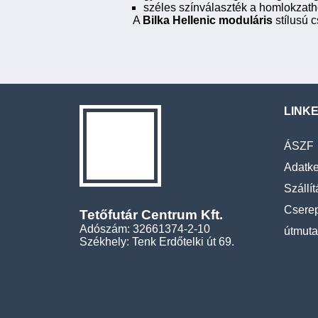
széles színválaszték a homlokzath
A
Bilka Hellenic moduláris
stílusú c
LINK
ÁSZF
Adatke
Szállít
Cserep
Tetőfutár Centrum Kft.
Adószám: 32661374-2-10
útmuta
Székhely: Tenk Erdőtelki út 69.