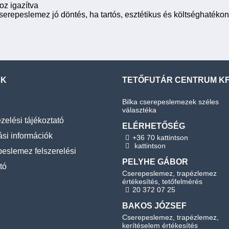
oz igazítva
serepeslemez jó döntés, ha tartós, esztétikus és költséghatékon
EK
TETŐFUTÁR CENTRUM KF
Bilka cserepeslemezek széles
választéka
zelési tájékoztató
ELÉRHETŐSÉG
ási információk
+36 70 kattintson
kattintson
eslemez felszerelési
PELYHE GÁBOR
tó
Cserepeslemez, trapézlemez
értékesítés, tetőfelmérés
20 372 07 25
BAKOS JÓZSEF
Cserepeslemez, trapézlemez,
kerítéselem értékesítés