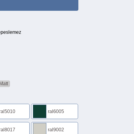
repeslemez
Matt
ral5010
ral6005
ral8017
ral9002