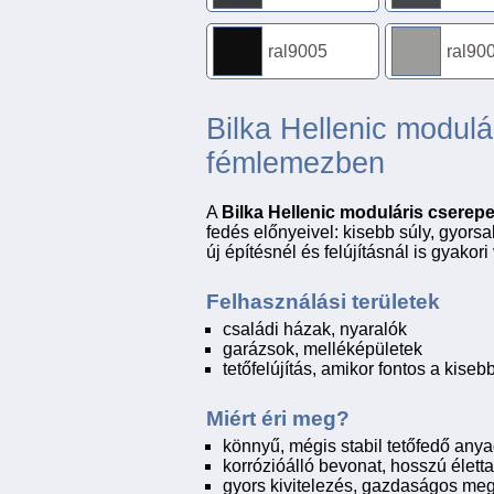
ral9005
ral90
Bilka Hellenic modul
fémlemezben
A
Bilka Hellenic moduláris cserep
fedés előnyeivel: kisebb súly, gyorsabb
új építésnél és felújításnál is gyakori
Felhasználási területek
családi házak, nyaralók
garázsok, melléképületek
tetőfelújítás, amikor fontos a kiseb
Miért éri meg?
könnyű, mégis stabil tetőfedő any
korrózióálló bevonat, hosszú élett
gyors kivitelezés, gazdaságos me