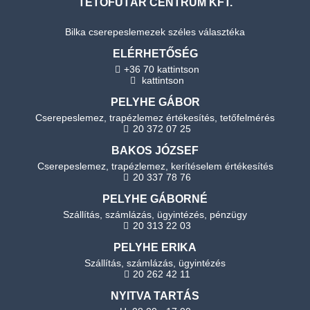
TETŐFUTÁR CENTRUM KFT.
Bilka cserepeslemezek széles választéka
ELÉRHETŐSÉG
+36 70 kattintson
kattintson
PELYHE GÁBOR
Cserepeslemez, trapézlemez értékesítés, tetőfelmérés
20 372 07 25
BAKOS JÓZSEF
Cserepeslemez, trapézlemez, kerítéselem értékesítés
20 337 78 76
PELYHE GÁBORNÉ
Szállítás, számlázás, ügyintézés, pénzügy
20 313 22 03
PELYHE ERIKA
Szállítás, számlázás, ügyintézés
20 262 42 11
NYITVA TARTÁS