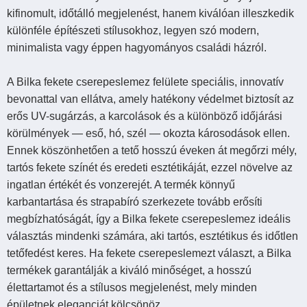
kifinomult, időtálló megjelenést, hanem kiválóan illeszkedik
különféle építészeti stílusokhoz, legyen szó modern,
minimalista vagy éppen hagyományos családi házról.
A Bilka fekete cserepeslemez felülete speciális, innovatív
bevonattal van ellátva, amely hatékony védelmet biztosít az
erős UV-sugárzás, a karcolások és a különböző időjárási
körülmények — eső, hó, szél — okozta károsodások ellen.
Ennek köszönhetően a tető hosszú éveken át megőrzi mély,
tartós fekete színét és eredeti esztétikáját, ezzel növelve az
ingatlan értékét és vonzerejét. A termék könnyű
karbantartása és strapabíró szerkezete tovább erősíti
megbízhatóságát, így a Bilka fekete cserepeslemez ideális
választás mindenki számára, aki tartós, esztétikus és időtlen
tetőfedést keres. Ha fekete cserepeslemezt választ, a Bilka
termékek garantálják a kiváló minőséget, a hosszú
élettartamot és a stílusos megjelenést, mely minden
épületnek eleganciát kölcsönöz.