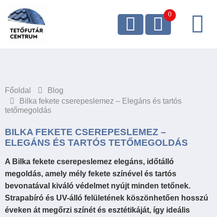
Főoldal
Blog
Bilka fekete cserepeslemez – Elegáns és tartós
tetőmegoldás
BILKA FEKETE CSEREPESLEMEZ –
ELEGÁNS ÉS TARTÓS TETŐMEGOLDÁS
A Bilka fekete cserepeslemez elegáns, időtálló
megoldás, amely mély fekete színével és tartós
bevonatával kiváló védelmet nyújt minden tetőnek.
Strapabíró és UV-álló felületének köszönhetően hosszú
éveken át megőrzi színét és esztétikáját, így ideális