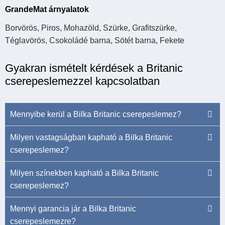
GrandeMat árnyalatok
Borvörös, Piros, Mohazöld, Szürke, Grafitszürke,
Téglavörös, Csokoládé barna, Sötét barna, Fekete
Gyakran ismételt kérdések a Britanic
cserepeslemezzel kapcsolatban
Mennyibe kerül a Bilka Britanic cserepeslemez?
A Bilka Britanic cserepeslemez ára a választott vastagságtól és
Milyen vastagságban kapható a Bilka Britanic
felületi bevonattól függ. Az aktuális árakról és elérhető színekről
cserepeslemez?
kérje ajánlatunkat!
A Bilka Britanic cserepeslemez jellemzően
Milyen színekben kapható a Bilka Britanic
0,45 mm
és
0,50 mm
vastagságban rendelhető. A pontos választható vastagság a
cserepeslemez?
bevonattípustól és a gyártói kínálattól függ. Mindkét változat
A Britanic típus széles színválasztékban rendelhető, többféle
Mennyi garancia jár a Bilka Britanic
megfelel a tetőfedési követelményeknek, a vastagabb lemez
RAL színben
cserepeslemezre?
, matt és fényes felülettel egyaránt.
nagyobb mechanikai ellenállással rendelkezik.