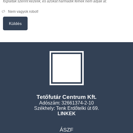
foglaltak szerint kezelik, és azokat harmadik félnek nem adják át.
Nem vagyok robot!
Küldés
Tetőfutár Centrum Kft.
Adószám: 32661374-2-10
Székhely: Tenk Erdőtelki út 69.
LINKEK
ÁSZF