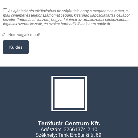
Az ajánlatkérés elküldésével hozzájárulok, hogy a megadott nevemet, e-
mail címemet és telefonszámomat cégünk kizárólag kapcsolattartás céljából
kezelje. Tudomásul veszem, hogy adataimat az adatkezelési tájékoztatóban
foglaltak szerint kezelik, és azokat harmadik félnek nem adják át.
Nem vagyok robot!
Küldés
Tetőfutár Centrum Kft.
Adószám: 32661374-2-10
Székhely: Tenk Erdőtelki út 69.