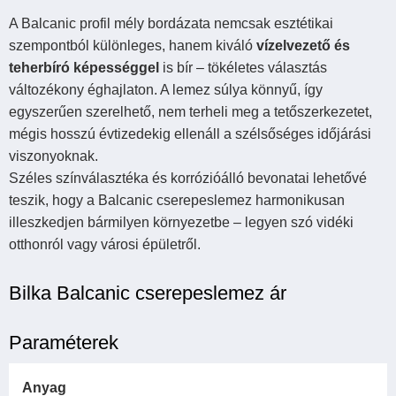
A Balcanic profil mély bordázata nemcsak esztétikai
szempontból különleges, hanem kiváló
vízelvezető és
teherbíró képességgel
is bír – tökéletes választás
változékony éghajlaton. A lemez súlya könnyű, így
egyszerűen szerelhető, nem terheli meg a tetőszerkezetet,
mégis hosszú évtizedekig ellenáll a szélsőséges időjárási
viszonyoknak.
Széles színválasztéka és korrózióálló bevonatai lehetővé
teszik, hogy a Balcanic cserepeslemez harmonikusan
illeszkedjen bármilyen környezetbe – legyen szó vidéki
otthonról vagy városi épületről.
Bilka Balcanic cserepeslemez ár
Paraméterek
Anyag