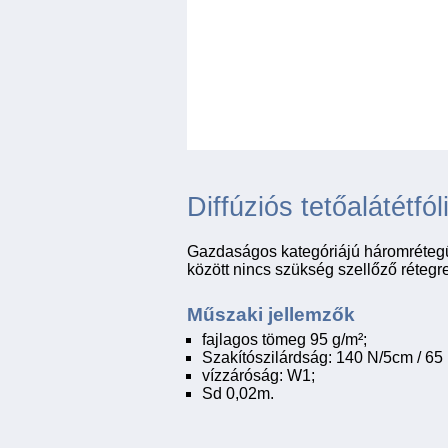
Diffúziós tetőalátétfól
Gazdaságos kategóriájú háromrétegű dif
között nincs szükség szellőző rétegre
Műszaki jellemzők
fajlagos tömeg 95 g/m²;
Szakítószilárdság: 140 N/5cm / 65
vízzáróság: W1;
Sd 0,02m.