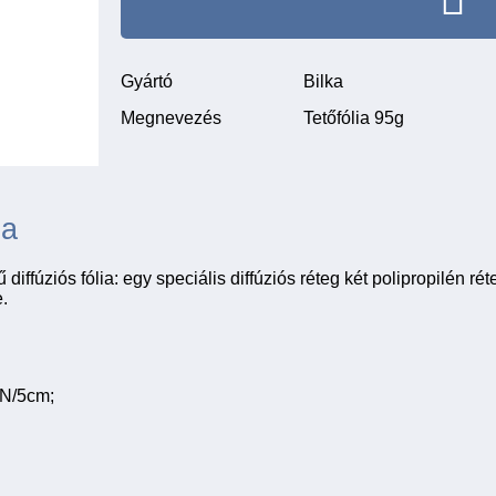
Gyártó
Bilka
Megnevezés
Tetőfólia 95g
ia
fúziós fólia: egy speciális diffúziós réteg két polipropilén réte
.
 N/5cm;