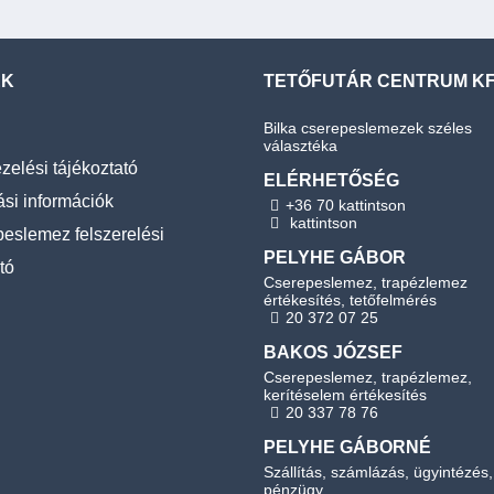
EK
TETŐFUTÁR CENTRUM KF
Bilka cserepeslemezek széles
választéka
zelési tájékoztató
ELÉRHETŐSÉG
ási információk
+36 70 kattintson
kattintson
eslemez felszerelési
PELYHE GÁBOR
tó
Cserepeslemez, trapézlemez
értékesítés, tetőfelmérés
20 372 07 25
BAKOS JÓZSEF
Cserepeslemez, trapézlemez,
kerítéselem értékesítés
20 337 78 76
PELYHE GÁBORNÉ
Szállítás, számlázás, ügyintézés,
pénzügy