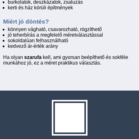
burkolatok, deszkázatok, zsaluzás
kerti és ház körüli építmények
Miért jó döntés?
könnyen vágható, csavarozható, rögzíthető
jó teherbírás a megfelelő méretválasztással
sokoldalúan felhasználható
kedvező ár-érték arány
Ha olyan
szarufa
kell, ami gyorsan beépíthető és sokféle
munkához jó, ez a méret praktikus választás.