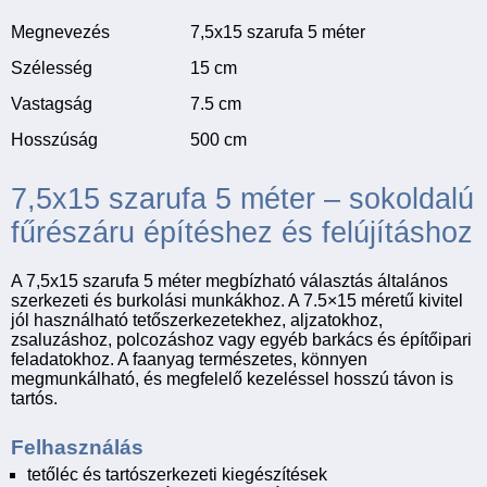
Megnevezés
7,5x15 szarufa 5 méter
Szélesség
15 cm
Vastagság
7.5 cm
Hosszúság
500 cm
7,5x15 szarufa 5 méter – sokoldalú
fűrészáru építéshez és felújításhoz
A 7,5x15 szarufa 5 méter megbízható választás általános
szerkezeti és burkolási munkákhoz. A 7.5×15 méretű kivitel
jól használható tetőszerkezetekhez, aljzatokhoz,
zsaluzáshoz, polcozáshoz vagy egyéb barkács és építőipari
feladatokhoz. A faanyag természetes, könnyen
megmunkálható, és megfelelő kezeléssel hosszú távon is
tartós.
Felhasználás
tetőléc és tartószerkezeti kiegészítések