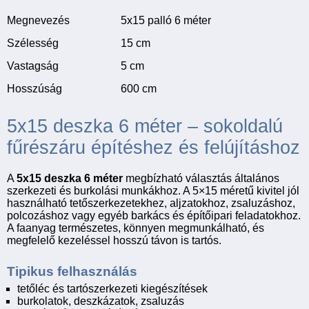
Megnevezés
5x15 palló 6 méter
Szélesség
15 cm
Vastagság
5 cm
Hosszúság
600 cm
5x15 deszka 6 méter – sokoldalú
fűrészáru építéshez és felújításhoz
A
5x15 deszka 6 méter
megbízható választás általános
szerkezeti és burkolási munkákhoz. A 5×15 méretű kivitel jól
használható tetőszerkezetekhez, aljzatokhoz, zsaluzáshoz,
polcozáshoz vagy egyéb barkács és építőipari feladatokhoz.
A faanyag természetes, könnyen megmunkálható, és
megfelelő kezeléssel hosszú távon is tartós.
Tipikus felhasználás
tetőléc és tartószerkezeti kiegészítések
burkolatok, deszkázatok, zsaluzás