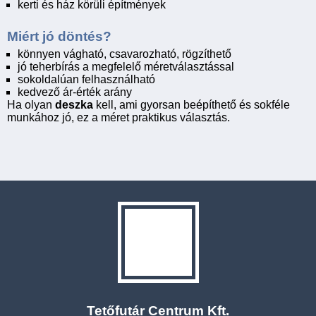
kerti és ház körüli építmények
Miért jó döntés?
könnyen vágható, csavarozható, rögzíthető
jó teherbírás a megfelelő méretválasztással
sokoldalúan felhasználható
kedvező ár-érték arány
Ha olyan
deszka
kell, ami gyorsan beépíthető és sokféle
munkához jó, ez a méret praktikus választás.
Tetőfutár Centrum Kft.