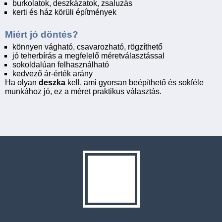
burkolatok, deszkázatok, zsaluzás
kerti és ház körüli építmények
Miért jó döntés?
könnyen vágható, csavarozható, rögzíthető
jó teherbírás a megfelelő méretválasztással
sokoldalúan felhasználható
kedvező ár-érték arány
Ha olyan
deszka
kell, ami gyorsan beépíthető és sokféle
munkához jó, ez a méret praktikus választás.