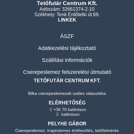
Tetőfutár Centrum Kft.
Adószám: 32661374-2-10
Székhely: Tenk Erdőtelki út 69.
LINKEK
ÁSZF
Adatkezelési tájékoztató
Szállítási információk
Cserepeslemez felszerelési útmutató
TETŐFUTÁR CENTRUM KFT.
Bilka cserepeslemezek széles választéka
ELÉRHETŐSÉG
+36 70 kattintson
kattintson
PELYHE GÁBOR
Cserepeslemez, trapézlemez értékesítés, tetőfelmérés