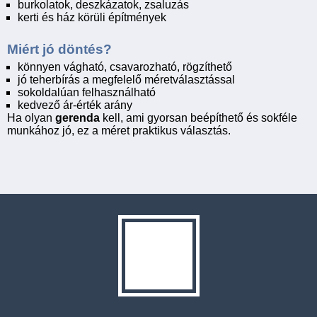
burkolatok, deszkázatok, zsaluzás
kerti és ház körüli építmények
Miért jó döntés?
könnyen vágható, csavarozható, rögzíthető
jó teherbírás a megfelelő méretválasztással
sokoldalúan felhasználható
kedvező ár-érték arány
Ha olyan
gerenda
kell, ami gyorsan beépíthető és sokféle
munkához jó, ez a méret praktikus választás.