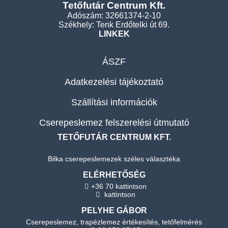
Tetőfutár Centrum Kft.
Adószám: 32661374-2-10
Székhely: Tenk Erdőtelki út 69.
LINKEK
ÁSZF
Adatkezelési tájékoztató
Szállítási információk
Cserepeslemez felszerelési útmutató
TETŐFUTÁR CENTRUM KFT.
Bilka cserepeslemezek széles választéka
ELÉRHETŐSÉG
+36 70 kattintson
kattintson
PELYHE GÁBOR
Cserepeslemez, trapézlemez értékesítés, tetőfelmérés