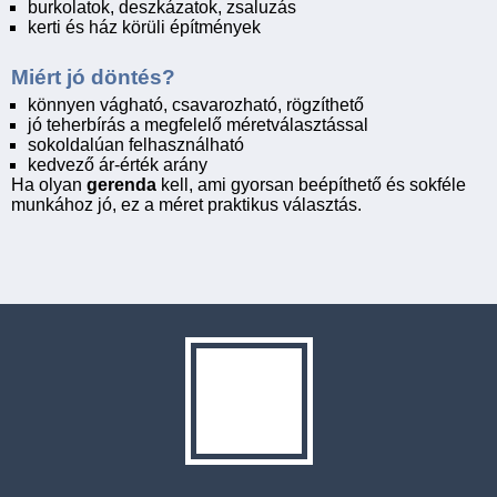
burkolatok, deszkázatok, zsaluzás
kerti és ház körüli építmények
Miért jó döntés?
könnyen vágható, csavarozható, rögzíthető
jó teherbírás a megfelelő méretválasztással
sokoldalúan felhasználható
kedvező ár-érték arány
Ha olyan
gerenda
kell, ami gyorsan beépíthető és sokféle
munkához jó, ez a méret praktikus választás.