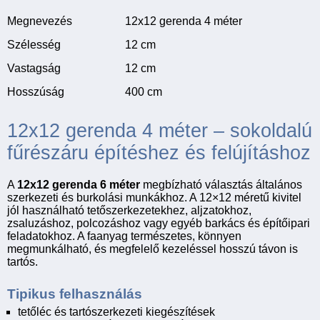
Megnevezés
12x12 gerenda 4 méter
Szélesség
12 cm
Vastagság
12 cm
Hosszúság
400 cm
12x12 gerenda 4 méter – sokoldalú
fűrészáru építéshez és felújításhoz
A
12x12 gerenda 6 méter
megbízható választás általános
szerkezeti és burkolási munkákhoz. A 12×12 méretű kivitel
jól használható tetőszerkezetekhez, aljzatokhoz,
zsaluzáshoz, polcozáshoz vagy egyéb barkács és építőipari
feladatokhoz. A faanyag természetes, könnyen
megmunkálható, és megfelelő kezeléssel hosszú távon is
tartós.
Tipikus felhasználás
tetőléc és tartószerkezeti kiegészítések