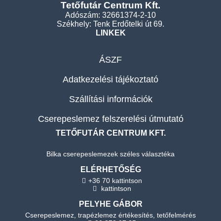
Tetőfutár Centrum Kft.
Adószám: 32661374-2-10
Székhely: Tenk Erdőtelki út 69.
LINKEK
ÁSZF
Adatkezelési tájékoztató
Szállítási információk
Cserepeslemez felszerelési útmutató
TETŐFUTÁR CENTRUM KFT.
Bilka cserepeslemezek széles választéka
ELÉRHETŐSÉG
+36 70 kattintson
kattintson
PELYHE GÁBOR
Cserepeslemez, trapézlemez értékesítés, tetőfelmérés